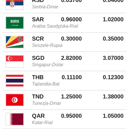
Serbia-Dinar
SAR
0.96000
1.02000
Arabia Saudyjska-Rial
SCR
0.30000
0.35000
Seszele-Rupia
SGD
2.82000
3.07000
Singapur-Dolar
THB
0.11100
0.12300
Tajlandia-Bat
TND
1.25000
1.38000
Tunezja-Dinar
QAR
0.95000
1.05000
Katar-Rial