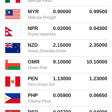
Meksyk-Peso
MYR
0.90000
0.99500
Malezja-Ringgit
NPR
0.02000
0.04300
Rupia nepalska
NZD
2.15000
2.35000
Nowa Zelandia-Dolar
OMR
9.10000
10.10000
Oman-Rial
PEN
1.13000
1.23000
Peru-Nowy Sol
PHP
0.05900
0.06650
Filipiny-Peso
RSD
0.03700
0.04000