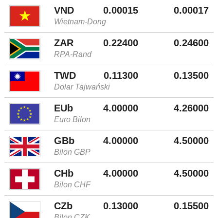
VND
0.00015
0.00017
Wietnam-Dong
ZAR
0.22400
0.24600
RPA-Rand
TWD
0.11300
0.13500
Dolar Tajwański
EUb
4.00000
4.26000
Euro Bilon
GBb
4.00000
4.50000
Bilon GBP
CHb
4.00000
4.50000
Bilon CHF
CZb
0.13000
0.15500
Bilon CZK