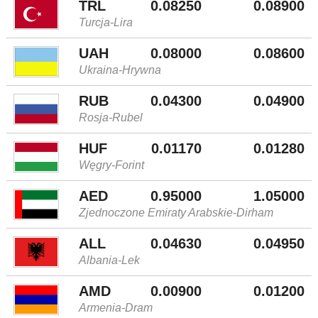
TRL
0.08250
0.08900
Turcja-Lira
UAH
0.08000
0.08600
Ukraina-Hrywna
RUB
0.04300
0.04900
Rosja-Rubel
HUF
0.01170
0.01280
Węgry-Forint
AED
0.95000
1.05000
Zjednoczone Emiraty Arabskie-Dirham
ALL
0.04630
0.04950
Albania-Lek
AMD
0.00900
0.01200
Armenia-Dram