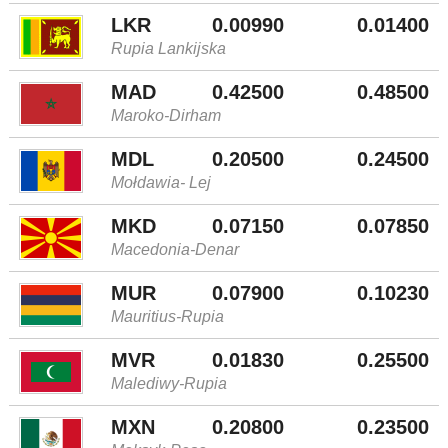
LKR
0.00990
0.01400
Rupia Lankijska
MAD
0.42500
0.48500
Maroko-Dirham
MDL
0.20500
0.24500
Mołdawia- Lej
MKD
0.07150
0.07850
Macedonia-Denar
MUR
0.07900
0.10230
Mauritius-Rupia
MVR
0.01830
0.25500
Malediwy-Rupia
MXN
0.20800
0.23500