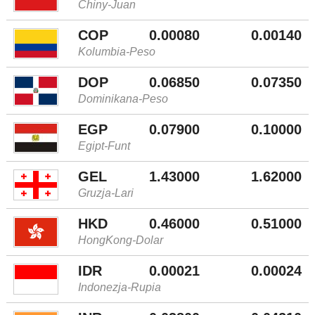
Chiny-Juan
COP
0.00080
0.00140
Kolumbia-Peso
DOP
0.06850
0.07350
Dominikana-Peso
EGP
0.07900
0.10000
Egipt-Funt
GEL
1.43000
1.62000
Gruzja-Lari
HKD
0.46000
0.51000
HongKong-Dolar
IDR
0.00021
0.00024
Indonezja-Rupia