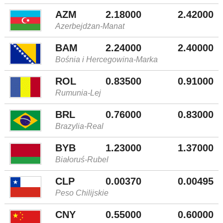
AZM
2.18000
2.42000
Azerbejdżan-Manat
BAM
2.24000
2.40000
Bośnia i Hercegowina-Marka
ROL
0.83500
0.91000
Rumunia-Lej
BRL
0.76000
0.83000
Brazylia-Real
BYB
1.23000
1.37000
Białoruś-Rubel
CLP
0.00370
0.00495
Peso Chilijskie
CNY
0.55000
0.60000