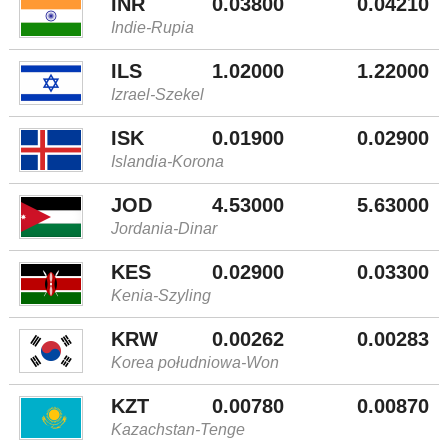
INR
0.03800
0.04210
Indie-Rupia
ILS
1.02000
1.22000
Izrael-Szekel
ISK
0.01900
0.02900
Islandia-Korona
JOD
4.53000
5.63000
Jordania-Dinar
KES
0.02900
0.03300
Kenia-Szyling
KRW
0.00262
0.00283
Korea południowa-Won
KZT
0.00780
0.00870
Kazachstan-Tenge