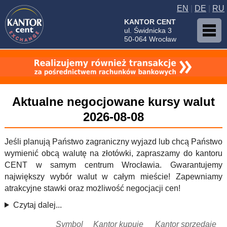
EN
|
DE
|
RU
KANTOR CENT
ul. Świdnicka 3
50-064 Wrocław
Aktualne negocjowane kursy walut
2026-08-08
Jeśli planują Państwo zagraniczny wyjazd lub chcą Państwo
wymienić obcą walutę na złotówki, zapraszamy do kantoru
CENT w samym centrum Wrocławia. Gwarantujemy
największy wybór walut w całym mieście! Zapewniamy
atrakcyjne stawki oraz możliwość negocjacji cen!
Czytaj dalej...
Symbol
Kantor kupuje
Kantor sprzedaje