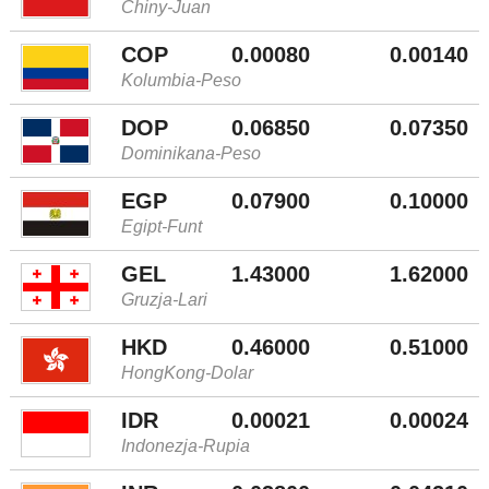
Chiny-Juan
COP
0.00080
0.00140
Kolumbia-Peso
DOP
0.06850
0.07350
Dominikana-Peso
EGP
0.07900
0.10000
Egipt-Funt
GEL
1.43000
1.62000
Gruzja-Lari
HKD
0.46000
0.51000
HongKong-Dolar
IDR
0.00021
0.00024
Indonezja-Rupia