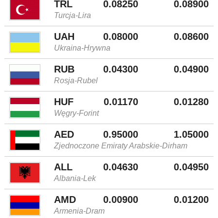
TRL
0.08250
0.08900
Turcja-Lira
UAH
0.08000
0.08600
Ukraina-Hrywna
RUB
0.04300
0.04900
Rosja-Rubel
HUF
0.01170
0.01280
Węgry-Forint
AED
0.95000
1.05000
Zjednoczone Emiraty Arabskie-Dirham
ALL
0.04630
0.04950
Albania-Lek
AMD
0.00900
0.01200
Armenia-Dram