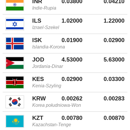
INR
0.03800
0.04210
Indie-Rupia
ILS
1.02000
1.22000
Izrael-Szekel
ISK
0.01900
0.02900
Islandia-Korona
JOD
4.53000
5.63000
Jordania-Dinar
KES
0.02900
0.03300
Kenia-Szyling
KRW
0.00262
0.00283
Korea południowa-Won
KZT
0.00780
0.00870
Kazachstan-Tenge