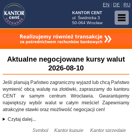
EN
|
DE
|
RU
KANTOR CENT
ul. Świdnicka 3
50-064 Wrocław
Aktualne negocjowane kursy walut
2026-08-10
Jeśli planują Państwo zagraniczny wyjazd lub chcą Państwo
wymienić obcą walutę na złotówki, zapraszamy do kantoru
CENT w samym centrum Wrocławia. Gwarantujemy
największy wybór walut w całym mieście! Zapewniamy
atrakcyjne stawki oraz możliwość negocjacji cen!
Czytaj dalej...
Symbol
Kantor kupuje
Kantor sprzedaje