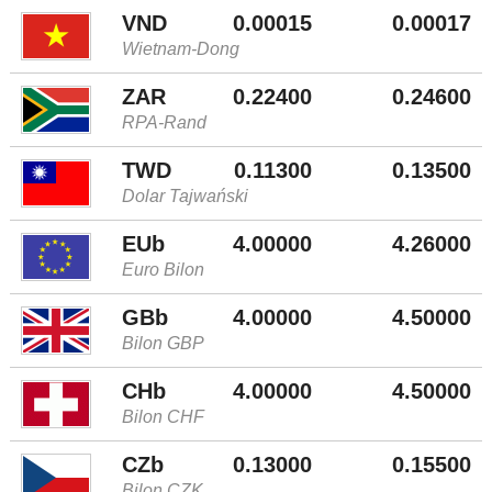
VND
0.00015
0.00017
Wietnam-Dong
ZAR
0.22400
0.24600
RPA-Rand
TWD
0.11300
0.13500
Dolar Tajwański
EUb
4.00000
4.26000
Euro Bilon
GBb
4.00000
4.50000
Bilon GBP
CHb
4.00000
4.50000
Bilon CHF
CZb
0.13000
0.15500
Bilon CZK