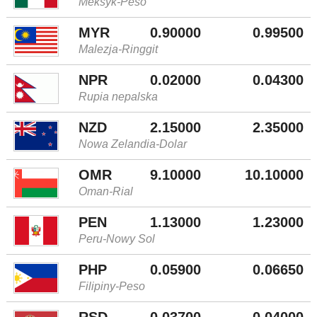
Meksyk-Peso
MYR
0.90000
0.99500
Malezja-Ringgit
NPR
0.02000
0.04300
Rupia nepalska
NZD
2.15000
2.35000
Nowa Zelandia-Dolar
OMR
9.10000
10.10000
Oman-Rial
PEN
1.13000
1.23000
Peru-Nowy Sol
PHP
0.05900
0.06650
Filipiny-Peso
RSD
0.03700
0.04000