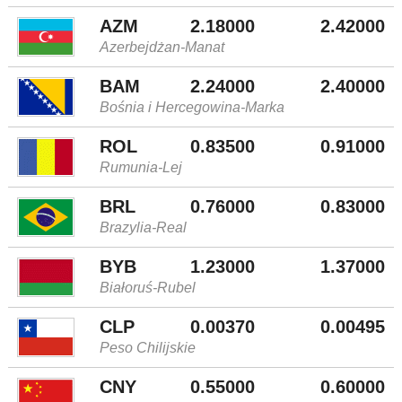
AZM
2.18000
2.42000
Azerbejdżan-Manat
BAM
2.24000
2.40000
Bośnia i Hercegowina-Marka
ROL
0.83500
0.91000
Rumunia-Lej
BRL
0.76000
0.83000
Brazylia-Real
BYB
1.23000
1.37000
Białoruś-Rubel
CLP
0.00370
0.00495
Peso Chilijskie
CNY
0.55000
0.60000