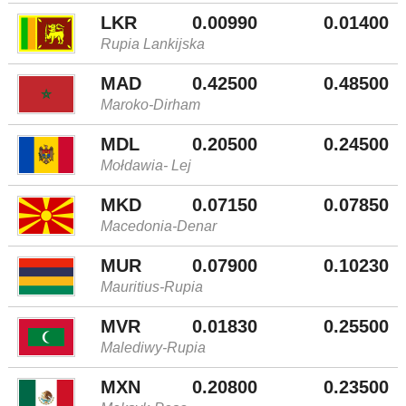
LKR
0.00990
0.01400
Rupia Lankijska
MAD
0.42500
0.48500
Maroko-Dirham
MDL
0.20500
0.24500
Mołdawia- Lej
MKD
0.07150
0.07850
Macedonia-Denar
MUR
0.07900
0.10230
Mauritius-Rupia
MVR
0.01830
0.25500
Malediwy-Rupia
MXN
0.20800
0.23500