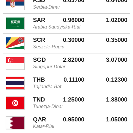
Serbia-Dinar
SAR
0.96000
1.02000
Arabia Saudyjska-Rial
SCR
0.30000
0.35000
Seszele-Rupia
SGD
2.82000
3.07000
Singapur-Dolar
THB
0.11100
0.12300
Tajlandia-Bat
TND
1.25000
1.38000
Tunezja-Dinar
QAR
0.95000
1.05000
Katar-Rial