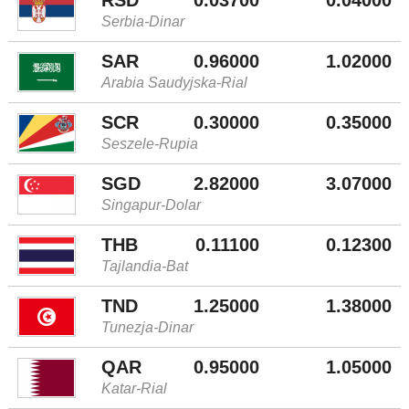
Serbia-Dinar
SAR
0.96000
1.02000
Arabia Saudyjska-Rial
SCR
0.30000
0.35000
Seszele-Rupia
SGD
2.82000
3.07000
Singapur-Dolar
THB
0.11100
0.12300
Tajlandia-Bat
TND
1.25000
1.38000
Tunezja-Dinar
QAR
0.95000
1.05000
Katar-Rial