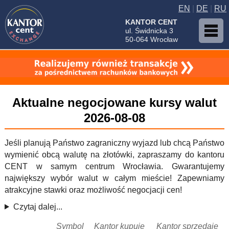
EN
|
DE
|
RU
KANTOR CENT
ul. Świdnicka 3
50-064 Wrocław
Aktualne negocjowane kursy walut
2026-08-08
Jeśli planują Państwo zagraniczny wyjazd lub chcą Państwo
wymienić obcą walutę na złotówki, zapraszamy do kantoru
CENT w samym centrum Wrocławia. Gwarantujemy
największy wybór walut w całym mieście! Zapewniamy
atrakcyjne stawki oraz możliwość negocjacji cen!
Czytaj dalej...
Symbol
Kantor kupuje
Kantor sprzedaje