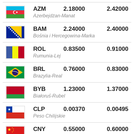
AZM
2.18000
2.42000
Azerbejdżan-Manat
BAM
2.24000
2.40000
Bośnia i Hercegowina-Marka
ROL
0.83500
0.91000
Rumunia-Lej
BRL
0.76000
0.83000
Brazylia-Real
BYB
1.23000
1.37000
Białoruś-Rubel
CLP
0.00370
0.00495
Peso Chilijskie
CNY
0.55000
0.60000