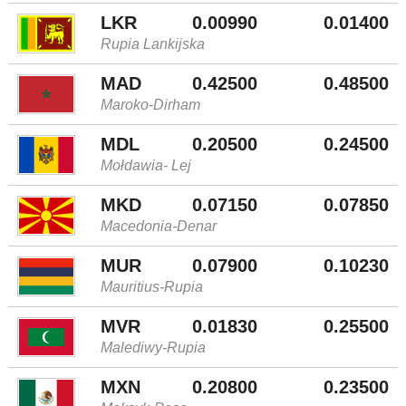
LKR
0.00990
0.01400
Rupia Lankijska
MAD
0.42500
0.48500
Maroko-Dirham
MDL
0.20500
0.24500
Mołdawia- Lej
MKD
0.07150
0.07850
Macedonia-Denar
MUR
0.07900
0.10230
Mauritius-Rupia
MVR
0.01830
0.25500
Malediwy-Rupia
MXN
0.20800
0.23500