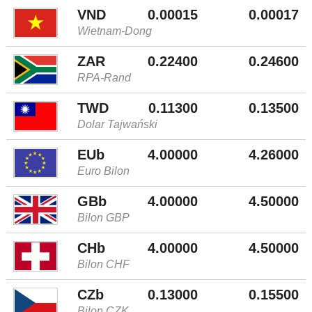
VND
0.00015
0.00017
Wietnam-Dong
ZAR
0.22400
0.24600
RPA-Rand
TWD
0.11300
0.13500
Dolar Tajwański
EUb
4.00000
4.26000
Euro Bilon
GBb
4.00000
4.50000
Bilon GBP
CHb
4.00000
4.50000
Bilon CHF
CZb
0.13000
0.15500
Bilon CZK