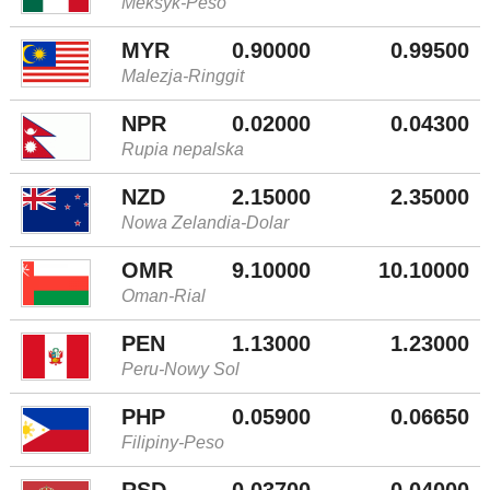
Meksyk-Peso
MYR
0.90000
0.99500
Malezja-Ringgit
NPR
0.02000
0.04300
Rupia nepalska
NZD
2.15000
2.35000
Nowa Zelandia-Dolar
OMR
9.10000
10.10000
Oman-Rial
PEN
1.13000
1.23000
Peru-Nowy Sol
PHP
0.05900
0.06650
Filipiny-Peso
RSD
0.03700
0.04000