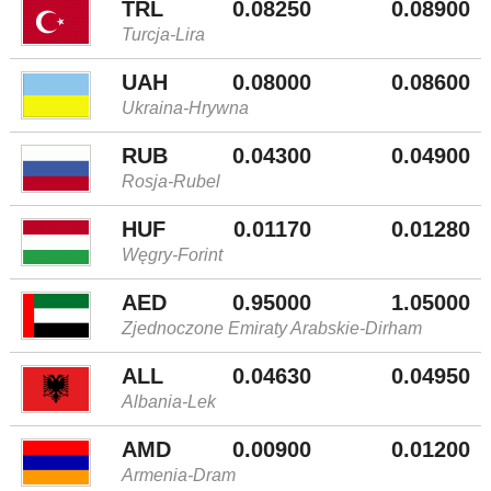
TRL
0.08250
0.08900
Turcja-Lira
UAH
0.08000
0.08600
Ukraina-Hrywna
RUB
0.04300
0.04900
Rosja-Rubel
HUF
0.01170
0.01280
Węgry-Forint
AED
0.95000
1.05000
Zjednoczone Emiraty Arabskie-Dirham
ALL
0.04630
0.04950
Albania-Lek
AMD
0.00900
0.01200
Armenia-Dram