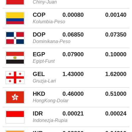
Chiny-Juan
COP
0.00080
0.00140
Kolumbia-Peso
DOP
0.06850
0.07350
Dominikana-Peso
EGP
0.07900
0.10000
Egipt-Funt
GEL
1.43000
1.62000
Gruzja-Lari
HKD
0.46000
0.51000
HongKong-Dolar
IDR
0.00021
0.00024
Indonezja-Rupia