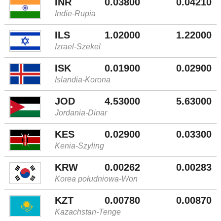
INR
0.03800
0.04210
Indie-Rupia
ILS
1.02000
1.22000
Izrael-Szekel
ISK
0.01900
0.02900
Islandia-Korona
JOD
4.53000
5.63000
Jordania-Dinar
KES
0.02900
0.03300
Kenia-Szyling
KRW
0.00262
0.00283
Korea południowa-Won
KZT
0.00780
0.00870
Kazachstan-Tenge