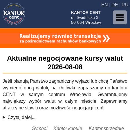
EN
|
DE
|
RU
KANTOR CENT
ul. Świdnicka 3
50-064 Wrocław
Aktualne negocjowane kursy walut
2026-08-08
Jeśli planują Państwo zagraniczny wyjazd lub chcą Państwo
wymienić obcą walutę na złotówki, zapraszamy do kantoru
CENT w samym centrum Wrocławia. Gwarantujemy
największy wybór walut w całym mieście! Zapewniamy
atrakcyjne stawki oraz możliwość negocjacji cen!
Czytaj dalej...
Symbol
Kantor kupuje
Kantor sprzedaje