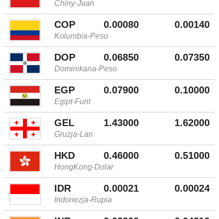
Chiny-Juan
COP
0.00080
0.00140
Kolumbia-Peso
DOP
0.06850
0.07350
Dominikana-Peso
EGP
0.07900
0.10000
Egipt-Funt
GEL
1.43000
1.62000
Gruzja-Lari
HKD
0.46000
0.51000
HongKong-Dolar
IDR
0.00021
0.00024
Indonezja-Rupia