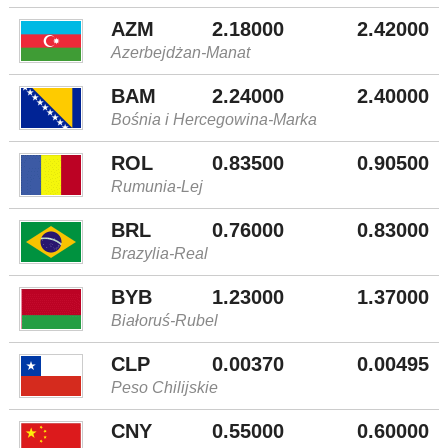
AZM
2.18000
2.42000
Azerbejdżan-Manat
BAM
2.24000
2.40000
Bośnia i Hercegowina-Marka
ROL
0.83500
0.90500
Rumunia-Lej
BRL
0.76000
0.83000
Brazylia-Real
BYB
1.23000
1.37000
Białoruś-Rubel
CLP
0.00370
0.00495
Peso Chilijskie
CNY
0.55000
0.60000