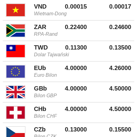
VND
0.00015
0.00017
Wietnam-Dong
ZAR
0.22400
0.24600
RPA-Rand
TWD
0.11300
0.13500
Dolar Tajwański
EUb
4.00000
4.26000
Euro Bilon
GBb
4.00000
4.50000
Bilon GBP
CHb
4.00000
4.50000
Bilon CHF
CZb
0.13000
0.15500
Bilon CZK