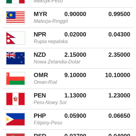
Meksyk-Peso
MYR
0.90000
0.99500
Malezja-Ringgit
NPR
0.02000
0.04300
Rupia nepalska
NZD
2.15000
2.35000
Nowa Zelandia-Dolar
OMR
9.10000
10.10000
Oman-Rial
PEN
1.13000
1.23000
Peru-Nowy Sol
PHP
0.05900
0.06650
Filipiny-Peso
RSD
0.03700
0.04000