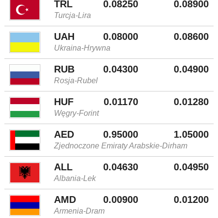
TRL
0.08250
0.08900
Turcja-Lira
UAH
0.08000
0.08600
Ukraina-Hrywna
RUB
0.04300
0.04900
Rosja-Rubel
HUF
0.01170
0.01280
Węgry-Forint
AED
0.95000
1.05000
Zjednoczone Emiraty Arabskie-Dirham
ALL
0.04630
0.04950
Albania-Lek
AMD
0.00900
0.01200
Armenia-Dram