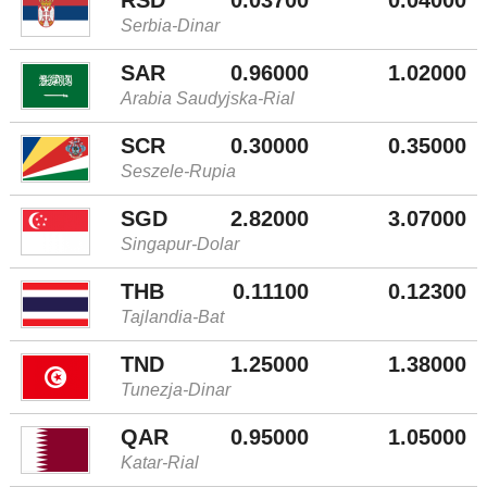
Serbia-Dinar
SAR
0.96000
1.02000
Arabia Saudyjska-Rial
SCR
0.30000
0.35000
Seszele-Rupia
SGD
2.82000
3.07000
Singapur-Dolar
THB
0.11100
0.12300
Tajlandia-Bat
TND
1.25000
1.38000
Tunezja-Dinar
QAR
0.95000
1.05000
Katar-Rial