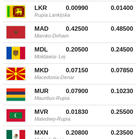
LKR
0.00990
0.01400
Rupia Lankijska
MAD
0.42500
0.48500
Maroko-Dirham
MDL
0.20500
0.24500
Mołdawia- Lej
MKD
0.07150
0.07850
Macedonia-Denar
MUR
0.07900
0.10230
Mauritius-Rupia
MVR
0.01830
0.25500
Malediwy-Rupia
MXN
0.20800
0.23500