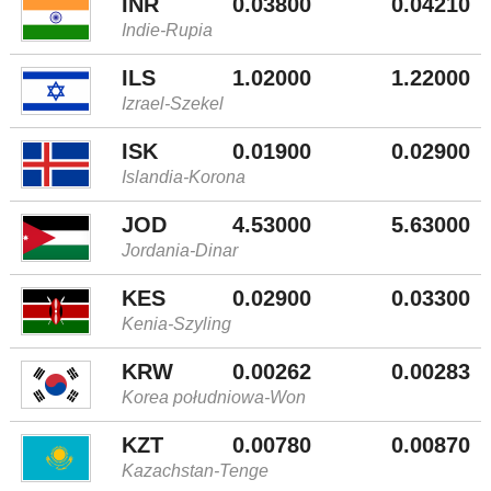
INR
0.03800
0.04210
Indie-Rupia
ILS
1.02000
1.22000
Izrael-Szekel
ISK
0.01900
0.02900
Islandia-Korona
JOD
4.53000
5.63000
Jordania-Dinar
KES
0.02900
0.03300
Kenia-Szyling
KRW
0.00262
0.00283
Korea południowa-Won
KZT
0.00780
0.00870
Kazachstan-Tenge