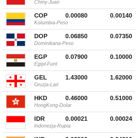
Chiny-Juan
COP
0.00080
0.00140
Kolumbia-Peso
DOP
0.06850
0.07350
Dominikana-Peso
EGP
0.07900
0.10000
Egipt-Funt
GEL
1.43000
1.62000
Gruzja-Lari
HKD
0.46000
0.51000
HongKong-Dolar
IDR
0.00021
0.00024
Indonezja-Rupia