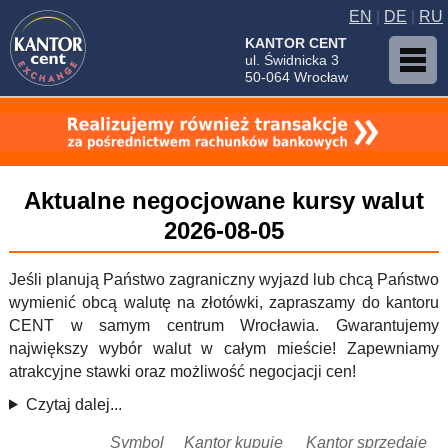
EN
|
DE
|
RU
KANTOR CENT
ul. Świdnicka 3
50-064 Wrocław
Aktualne negocjowane kursy walut
2026-08-05
Jeśli planują Państwo zagraniczny wyjazd lub chcą Państwo
wymienić obcą walutę na złotówki, zapraszamy do kantoru
CENT w samym centrum Wrocławia. Gwarantujemy
największy wybór walut w całym mieście! Zapewniamy
atrakcyjne stawki oraz możliwość negocjacji cen!
Czytaj dalej...
Symbol
Kantor kupuje
Kantor sprzedaje