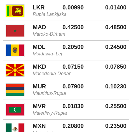
LKR
0.00990
0.01400
Rupia Lankijska
MAD
0.42500
0.48500
Maroko-Dirham
MDL
0.20500
0.24500
Mołdawia- Lej
MKD
0.07150
0.07850
Macedonia-Denar
MUR
0.07900
0.10230
Mauritius-Rupia
MVR
0.01830
0.25500
Malediwy-Rupia
MXN
0.20800
0.23500