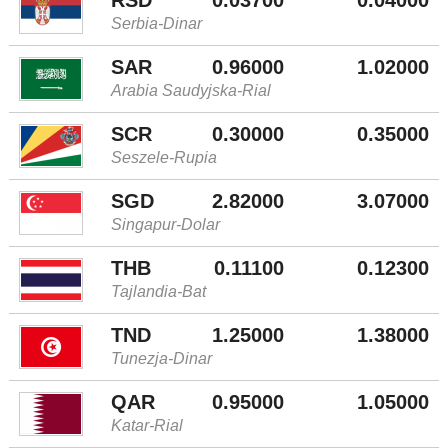
Serbia-Dinar
SAR
0.96000
1.02000
Arabia Saudyjska-Rial
SCR
0.30000
0.35000
Seszele-Rupia
SGD
2.82000
3.07000
Singapur-Dolar
THB
0.11100
0.12300
Tajlandia-Bat
TND
1.25000
1.38000
Tunezja-Dinar
QAR
0.95000
1.05000
Katar-Rial