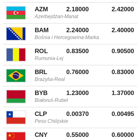
AZM
2.18000
2.42000
Azerbejdżan-Manat
BAM
2.24000
2.40000
Bośnia i Hercegowina-Marka
ROL
0.83500
0.90500
Rumunia-Lej
BRL
0.76000
0.83000
Brazylia-Real
BYB
1.23000
1.37000
Białoruś-Rubel
CLP
0.00370
0.00495
Peso Chilijskie
CNY
0.55000
0.60000