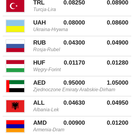
TRL
0.08250
0.08900
Turcja-Lira
UAH
0.08000
0.08600
Ukraina-Hrywna
RUB
0.04300
0.04900
Rosja-Rubel
HUF
0.01170
0.01280
Węgry-Forint
AED
0.95000
1.05000
Zjednoczone Emiraty Arabskie-Dirham
ALL
0.04630
0.04950
Albania-Lek
AMD
0.00900
0.01200
Armenia-Dram