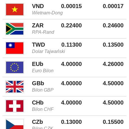
VND
0.00015
0.00017
Wietnam-Dong
ZAR
0.22400
0.24600
RPA-Rand
TWD
0.11300
0.13500
Dolar Tajwański
EUb
4.00000
4.26000
Euro Bilon
GBb
4.00000
4.50000
Bilon GBP
CHb
4.00000
4.50000
Bilon CHF
CZb
0.13000
0.15500
Bilon CZK