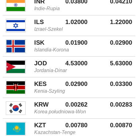
INR
0.03800
0.04210
Indie-Rupia
ILS
1.02000
1.22000
Izrael-Szekel
ISK
0.01900
0.02900
Islandia-Korona
JOD
4.53000
5.63000
Jordania-Dinar
KES
0.02900
0.03300
Kenia-Szyling
KRW
0.00262
0.00283
Korea południowa-Won
KZT
0.00780
0.00870
Kazachstan-Tenge