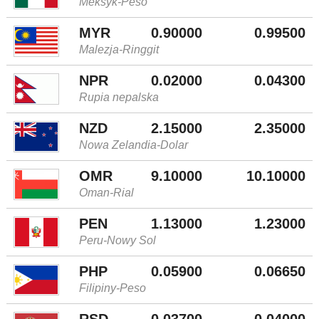
Meksyk-Peso
MYR
0.90000
0.99500
Malezja-Ringgit
NPR
0.02000
0.04300
Rupia nepalska
NZD
2.15000
2.35000
Nowa Zelandia-Dolar
OMR
9.10000
10.10000
Oman-Rial
PEN
1.13000
1.23000
Peru-Nowy Sol
PHP
0.05900
0.06650
Filipiny-Peso
RSD
0.03700
0.04000