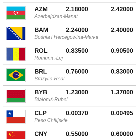
AZM
2.18000
2.42000
Azerbejdżan-Manat
BAM
2.24000
2.40000
Bośnia i Hercegowina-Marka
ROL
0.83500
0.90500
Rumunia-Lej
BRL
0.76000
0.83000
Brazylia-Real
BYB
1.23000
1.37000
Białoruś-Rubel
CLP
0.00370
0.00495
Peso Chilijskie
CNY
0.55000
0.60000