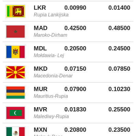
LKR
0.00990
0.01400
Rupia Lankijska
MAD
0.42500
0.48500
Maroko-Dirham
MDL
0.20500
0.24500
Mołdawia- Lej
MKD
0.07150
0.07850
Macedonia-Denar
MUR
0.07900
0.10230
Mauritius-Rupia
MVR
0.01830
0.25500
Malediwy-Rupia
MXN
0.20800
0.23500