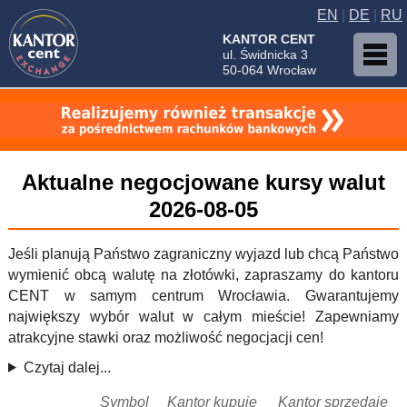
EN
|
DE
|
RU
KANTOR CENT
ul. Świdnicka 3
50-064 Wrocław
Aktualne negocjowane kursy walut
2026-08-05
Jeśli planują Państwo zagraniczny wyjazd lub chcą Państwo
wymienić obcą walutę na złotówki, zapraszamy do kantoru
CENT w samym centrum Wrocławia. Gwarantujemy
największy wybór walut w całym mieście! Zapewniamy
atrakcyjne stawki oraz możliwość negocjacji cen!
Czytaj dalej...
Symbol
Kantor kupuje
Kantor sprzedaje