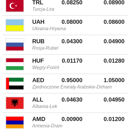
TRL
0.08250
0.08900
Turcja-Lira
UAH
0.08000
0.08600
Ukraina-Hrywna
RUB
0.04300
0.04900
Rosja-Rubel
HUF
0.01170
0.01280
Węgry-Forint
AED
0.95000
1.05000
Zjednoczone Emiraty Arabskie-Dirham
ALL
0.04630
0.04950
Albania-Lek
AMD
0.00900
0.01200
Armenia-Dram