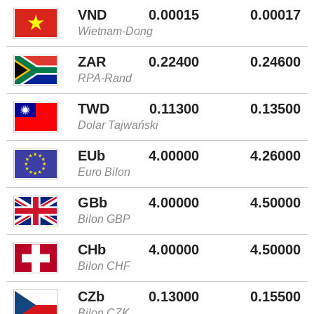
VND
0.00015
0.00017
Wietnam-Dong
ZAR
0.22400
0.24600
RPA-Rand
TWD
0.11300
0.13500
Dolar Tajwański
EUb
4.00000
4.26000
Euro Bilon
GBb
4.00000
4.50000
Bilon GBP
CHb
4.00000
4.50000
Bilon CHF
CZb
0.13000
0.15500
Bilon CZK