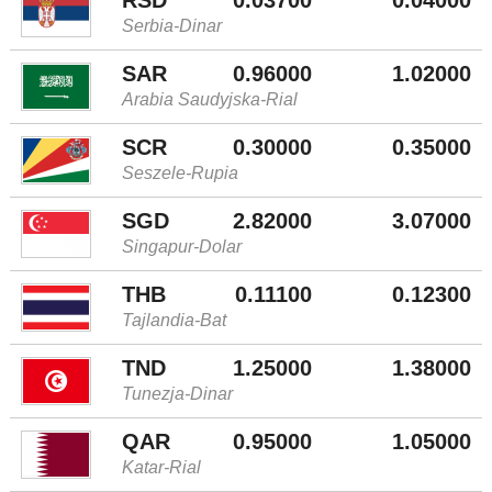
Serbia-Dinar
SAR
0.96000
1.02000
Arabia Saudyjska-Rial
SCR
0.30000
0.35000
Seszele-Rupia
SGD
2.82000
3.07000
Singapur-Dolar
THB
0.11100
0.12300
Tajlandia-Bat
TND
1.25000
1.38000
Tunezja-Dinar
QAR
0.95000
1.05000
Katar-Rial