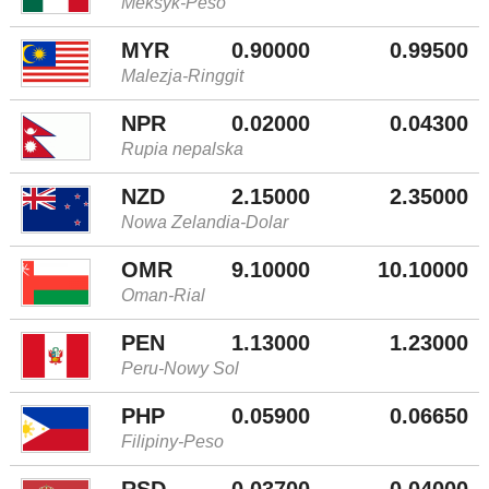
Meksyk-Peso
MYR
0.90000
0.99500
Malezja-Ringgit
NPR
0.02000
0.04300
Rupia nepalska
NZD
2.15000
2.35000
Nowa Zelandia-Dolar
OMR
9.10000
10.10000
Oman-Rial
PEN
1.13000
1.23000
Peru-Nowy Sol
PHP
0.05900
0.06650
Filipiny-Peso
RSD
0.03700
0.04000